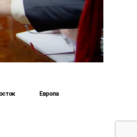
осток
Европа