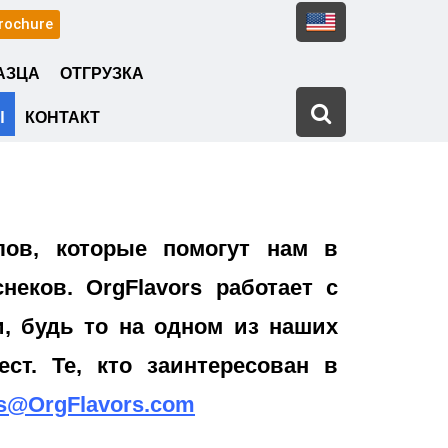
rochure
АЗЦА
ОТГРУЗКА
Ы
КОНТАКТ
лов, которые помогут нам в
еков. OrgFlavors работает с
, будь то на одном из наших
т. Те, кто заинтересован в
s@OrgFlavors.com